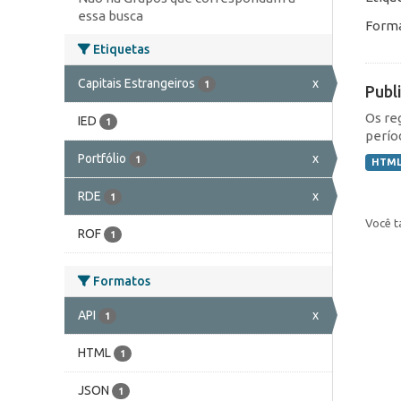
essa busca
Forma
Etiquetas
Capitais Estrangeiros
x
1
Publ
Os re
IED
1
perío
Portfólio
x
1
HTM
RDE
x
1
Você t
ROF
1
Formatos
API
x
1
HTML
1
JSON
1