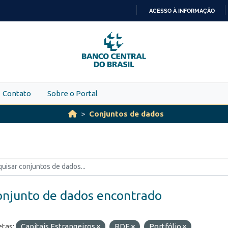
ACESSO À INFORMAÇÃO
IR
PARA
O
CONTEÚDO
Contato
Sobre o Portal
Conjuntos de dados
onjunto de dados encontrado
etas:
Capitais Estrangeiros
RDE
Portfólio