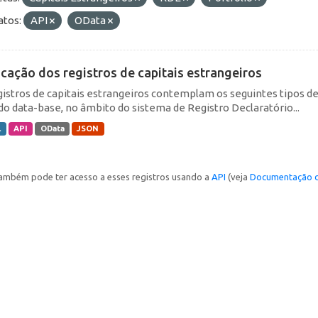
tos:
API
OData
icação dos registros de capitais estrangeiros
gistros de capitais estrangeiros contemplam os seguintes tipos d
do data-base, no âmbito do sistema de Registro Declaratório...
L
API
OData
JSON
ambém pode ter acesso a esses registros usando a
API
(veja
Documentação d