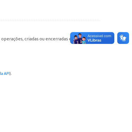
e operações, criadas ou encerradas em cada
a API
).