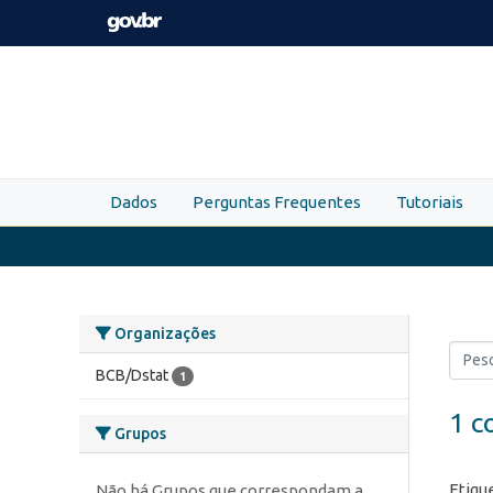
Skip to main content
Dados
Perguntas Frequentes
Tutoriais
Organizações
BCB/Dstat
1
1 c
Grupos
Etiqu
Não há Grupos que correspondam a