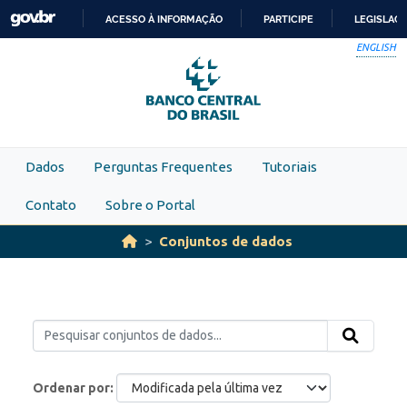
Skip to main content
ACESSO À INFORMAÇÃO
PARTICIPE
LEGISLAÇ
IR
ENGLISH
PARA
O
CONTEÚDO
Dados
Perguntas Frequentes
Tutoriais
Contato
Sobre o Portal
Conjuntos de dados
Ordenar por