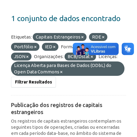
1 conjunto de dados encontrado
Etiquetas:
Capitais Estrangeiros
RDE
Portfólio
IED
Formatos:
HTML
JSON
Organizações:
BCB/Dstat
Licenças:
Licença Aberta para Bases de Dados (ODbL) do
Open Data Commons
Filtrar Resultados
Publicação dos registros de capitais
estrangeiros
Os registros de capitais estrangeiros contemplam os
seguintes tipos de operações, criadas ou encerradas
em cada período data-base, no âmbito do sistema de