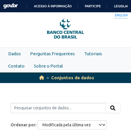
Skip to main content
ACESSO À INFORMAÇÃO
PARTICIPE
LEGISLAÇ
IR
ENGLISH
PARA
O
CONTEÚDO
Dados
Perguntas Frequentes
Tutoriais
Contato
Sobre o Portal
Conjuntos de dados
Ordenar por