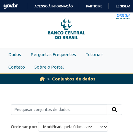
Skip to main content
ACESSO À INFORMAÇÃO
PARTICIPE
LEGISLAÇ
IR
ENGLISH
PARA
O
CONTEÚDO
Dados
Perguntas Frequentes
Tutoriais
Contato
Sobre o Portal
Conjuntos de dados
Ordenar por