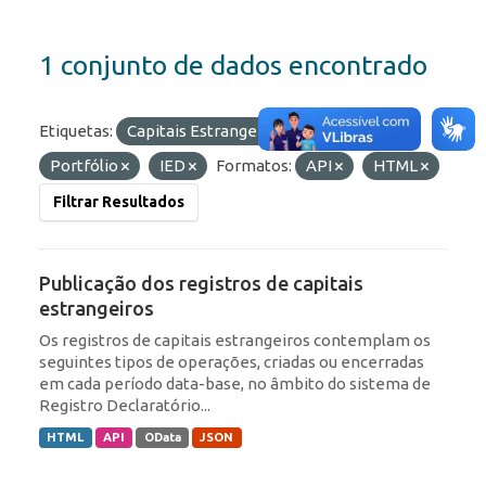
1 conjunto de dados encontrado
Etiquetas:
Capitais Estrangeiros
RDE
Portfólio
IED
Formatos:
API
HTML
Filtrar Resultados
Publicação dos registros de capitais
estrangeiros
Os registros de capitais estrangeiros contemplam os
seguintes tipos de operações, criadas ou encerradas
em cada período data-base, no âmbito do sistema de
Registro Declaratório...
HTML
API
OData
JSON