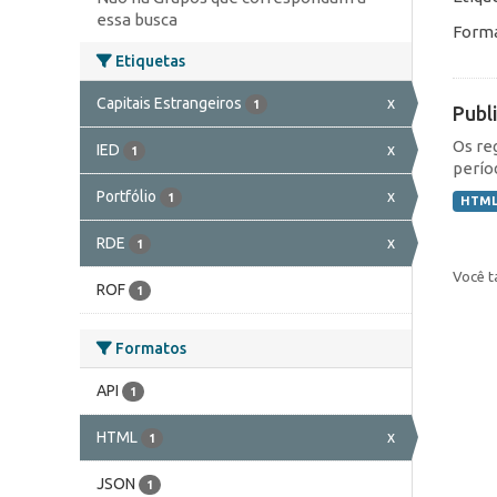
essa busca
Forma
Etiquetas
Capitais Estrangeiros
x
1
Publ
Os re
IED
x
1
perío
Portfólio
x
1
HTM
RDE
x
1
Você t
ROF
1
Formatos
API
1
HTML
x
1
JSON
1