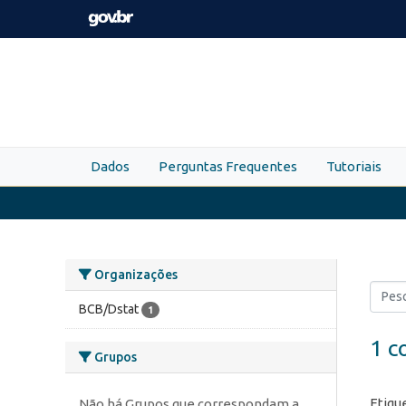
Skip to main content
Dados
Perguntas Frequentes
Tutoriais
Organizações
BCB/Dstat
1
1 c
Grupos
Etiqu
Não há Grupos que correspondam a