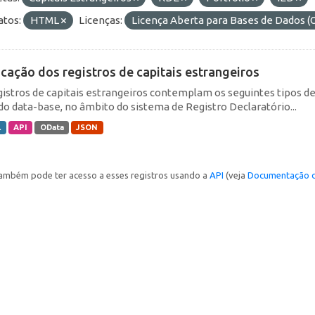
tos:
HTML
Licenças:
Licença Aberta para Bases de Dados
icação dos registros de capitais estrangeiros
gistros de capitais estrangeiros contemplam os seguintes tipos d
do data-base, no âmbito do sistema de Registro Declaratório...
L
API
OData
JSON
ambém pode ter acesso a esses registros usando a
API
(veja
Documentação d