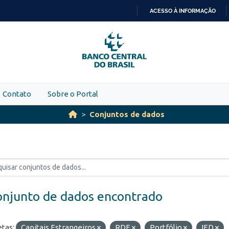
ACESSO À INFORMAÇÃO
IR
PARA
O
CONTEÚDO
Contato
Sobre o Portal
Conjuntos de dados
onjunto de dados encontrado
etas:
Capitais Estrangeiros
RDE
Portfólio
IED