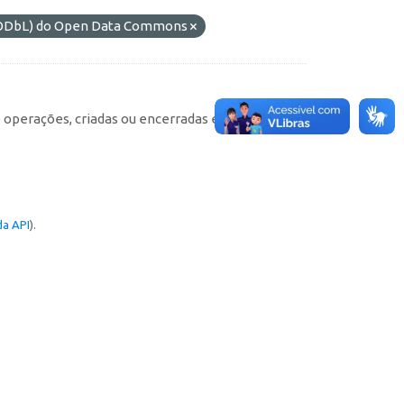
 (ODbL) do Open Data Commons
e operações, criadas ou encerradas em cada
a API
).