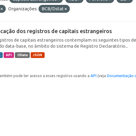
F
Organizações:
BCB/Dstat
icação dos registros de capitais estrangeiros
gistros de capitais estrangeiros contemplam os seguintes tipos d
do data-base, no âmbito do sistema de Registro Declaratório...
L
API
OData
JSON
ambém pode ter acesso a esses registros usando a
API
(veja
Documentação d