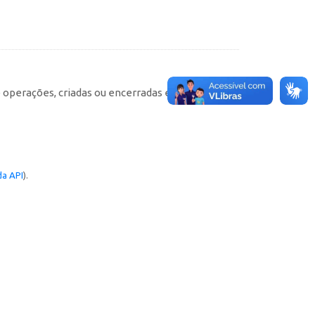
e operações, criadas ou encerradas em cada
a API
).