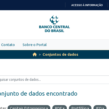
ACESSO À INFORMAÇÃO
IR
PARA
O
CONTEÚDO
Contato
Sobre o Portal
Conjuntos de dados
onjunto de dados encontrado
etas:
Capitais Estrangeiros
RDE
Portfólio
IED