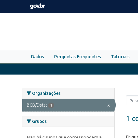
Skip to main content
Dados
Perguntas Frequentes
Tutoriais
Organizações
BCB/Dstat
x
1
1 c
Grupos
Etiqu
Não há Grupos que correspondam a