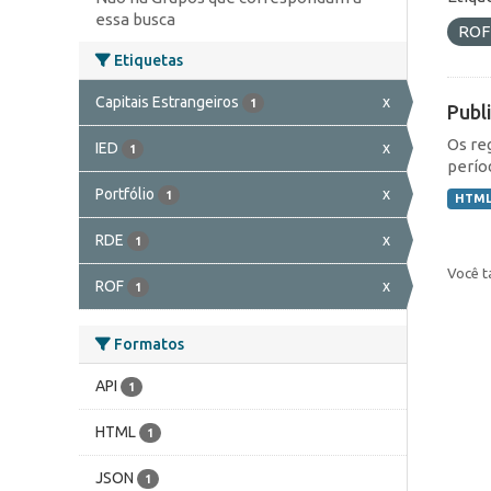
essa busca
RO
Etiquetas
Capitais Estrangeiros
x
1
Publ
Os re
IED
x
1
perío
Portfólio
x
1
HTM
RDE
x
1
Você t
ROF
x
1
Formatos
API
1
HTML
1
JSON
1