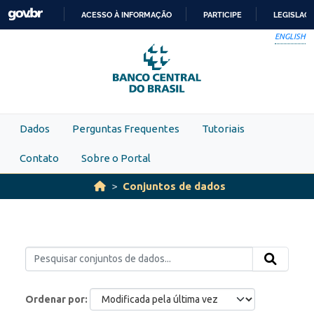
Skip to main content
ACESSO À INFORMAÇÃO
PARTICIPE
LEGISLAÇ
IR
ENGLISH
PARA
O
CONTEÚDO
Dados
Perguntas Frequentes
Tutoriais
Contato
Sobre o Portal
Conjuntos de dados
Ordenar por