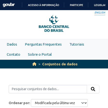
Skip to main content
ACESSO À INFORMAÇÃO
PARTICIPE
LEGISLAÇ
IR
ENGLISH
PARA
O
CONTEÚDO
Dados
Perguntas Frequentes
Tutoriais
Contato
Sobre o Portal
Conjuntos de dados
Ordenar por