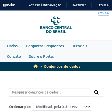
Skip to main content
ACESSO À INFORMAÇÃO
PARTICIPE
LEGISLAÇ
IR
ENGLISH
PARA
O
CONTEÚDO
Dados
Perguntas Frequentes
Tutoriais
Contato
Sobre o Portal
Conjuntos de dados
Ordenar por