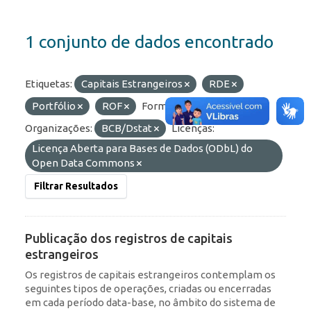
1 conjunto de dados encontrado
Etiquetas:
Capitais Estrangeiros
RDE
Portfólio
ROF
Formatos:
JSON
Organizações:
BCB/Dstat
Licenças:
Licença Aberta para Bases de Dados (ODbL) do
Open Data Commons
Filtrar Resultados
Publicação dos registros de capitais
estrangeiros
Os registros de capitais estrangeiros contemplam os
seguintes tipos de operações, criadas ou encerradas
em cada período data-base, no âmbito do sistema de