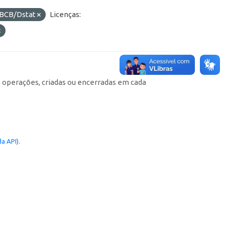
BCB/Dstat
Licenças:
e operações, criadas ou encerradas em cada
a API
).