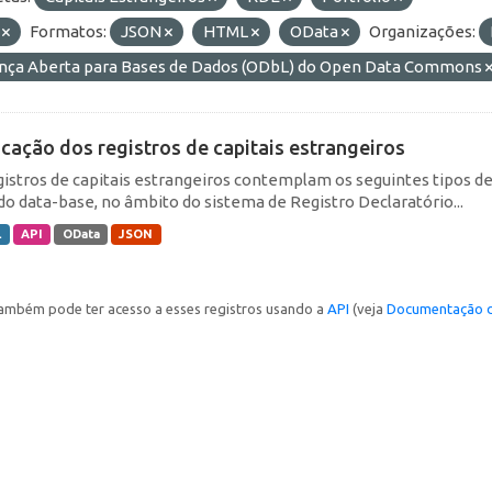
F
Formatos:
JSON
HTML
OData
Organizações:
ença Aberta para Bases de Dados (ODbL) do Open Data Commons
icação dos registros de capitais estrangeiros
gistros de capitais estrangeiros contemplam os seguintes tipos d
do data-base, no âmbito do sistema de Registro Declaratório...
L
API
OData
JSON
ambém pode ter acesso a esses registros usando a
API
(veja
Documentação d