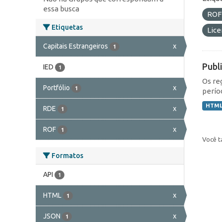
essa busca
RO
Etiquetas
Lic
Capitais Estrangeiros
x
1
Publ
IED
1
Os re
Portfólio
x
1
perío
HTM
RDE
x
1
ROF
x
1
Você t
Formatos
API
1
HTML
x
1
JSON
x
1