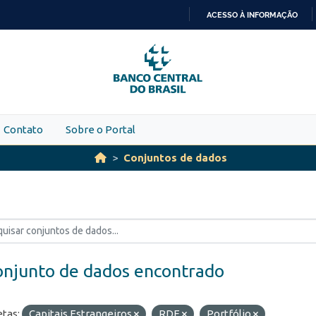
ACESSO À INFORMAÇÃO
IR
PARA
O
CONTEÚDO
Contato
Sobre o Portal
Conjuntos de dados
onjunto de dados encontrado
etas:
Capitais Estrangeiros
RDE
Portfólio