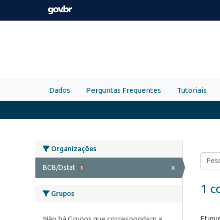
Skip to main content
Dados
Perguntas Frequentes
Tutoriais
Organizações
BCB/Dstat
x
1
1 c
Grupos
Etiqu
Não há Grupos que correspondam a