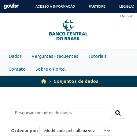
Skip to main content
ACESSO À INFORMAÇÃO
PARTICIPE
LEGISLAÇ
IR
ENGLISH
PARA
O
CONTEÚDO
Dados
Perguntas Frequentes
Tutoriais
Contato
Sobre o Portal
Conjuntos de dados
Ordenar por