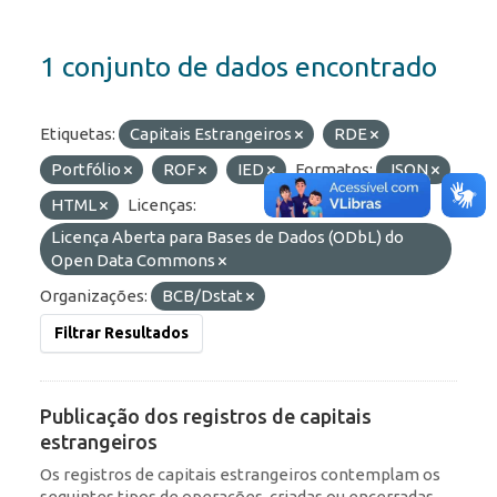
1 conjunto de dados encontrado
Etiquetas:
Capitais Estrangeiros
RDE
Portfólio
ROF
IED
Formatos:
JSON
HTML
Licenças:
Licença Aberta para Bases de Dados (ODbL) do
Open Data Commons
Organizações:
BCB/Dstat
Filtrar Resultados
Publicação dos registros de capitais
estrangeiros
Os registros de capitais estrangeiros contemplam os
seguintes tipos de operações, criadas ou encerradas