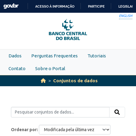
Skip to main content
ACESSO À INFORMAÇÃO
PARTICIPE
LEGISLAÇ
IR
ENGLISH
PARA
O
CONTEÚDO
Dados
Perguntas Frequentes
Tutoriais
Contato
Sobre o Portal
Conjuntos de dados
Ordenar por