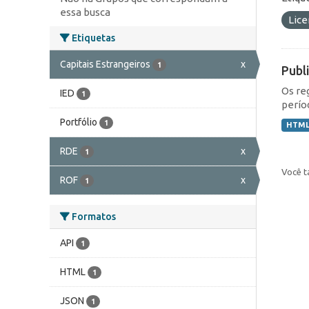
essa busca
Lic
Etiquetas
Capitais Estrangeiros
x
1
Publ
Os re
IED
1
perío
Portfólio
1
HTM
RDE
x
1
Você t
ROF
x
1
Formatos
API
1
HTML
1
JSON
1