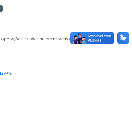
e operações, criadas ou encerradas em cada
a API
).