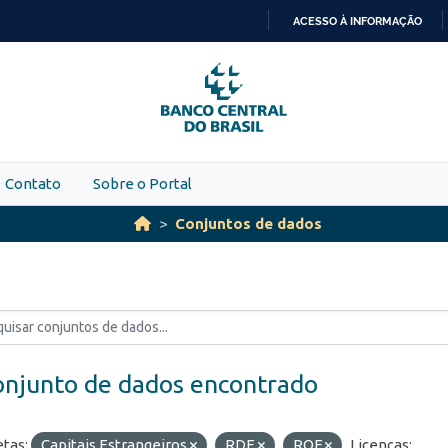
ACESSO À INFORMAÇÃO
IR
PARA
O
CONTEÚDO
Contato
Sobre o Portal
Conjuntos de dados
onjunto de dados encontrado
etas:
Capitais Estrangeiros
RDE
ROF
Licenças: