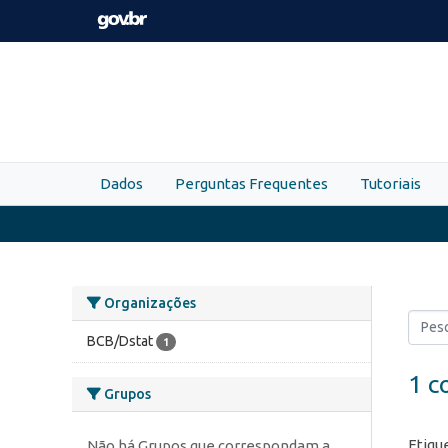
Skip to main content
Dados
Perguntas Frequentes
Tutoriais
Organizações
BCB/Dstat
1
1 c
Grupos
Etiqu
Não há Grupos que correspondam a