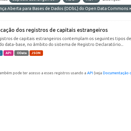
ença Aberta para Bases de Dados (ODbL) do Open Data Commons
icação dos registros de capitais estrangeiros
gistros de capitais estrangeiros contemplam os seguintes tipos d
do data-base, no âmbito do sistema de Registro Declaratório...
L
API
OData
JSON
ambém pode ter acesso a esses registros usando a
API
(veja
Documentação d