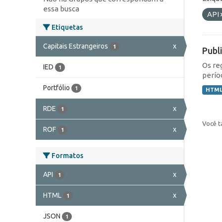
essa busca
API
Etiquetas
Capitais Estrangeiros
x
1
Publ
Os re
IED
1
perío
Portfólio
1
HTM
RDE
x
1
Você t
ROF
x
1
Formatos
API
x
1
HTML
x
1
JSON
1