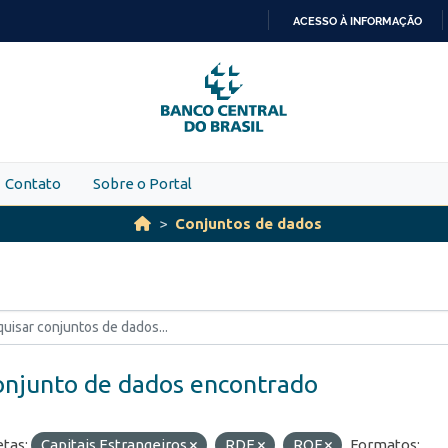
ACESSO À INFORMAÇÃO
IR
PARA
O
CONTEÚDO
Contato
Sobre o Portal
Conjuntos de dados
onjunto de dados encontrado
etas:
Capitais Estrangeiros
RDE
ROF
Formatos: