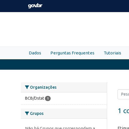
Skip to main content
Dados
Perguntas Frequentes
Tutoriais
Organizações
BCB/Dstat
1
1 c
Grupos
Etiqu
Não há Grupos que correspondam a