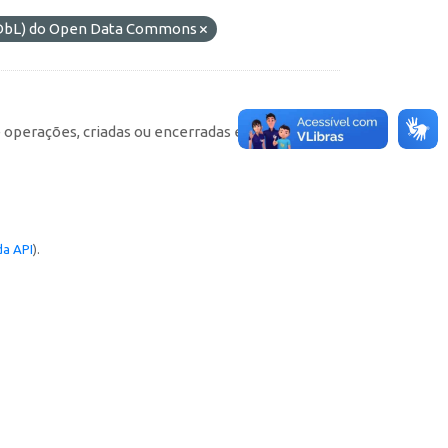
(ODbL) do Open Data Commons
e operações, criadas ou encerradas em cada
a API
).