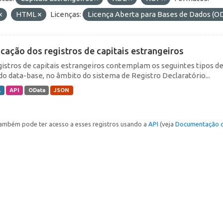
HTML
Licenças:
Licença Aberta para Bases de Dados 
icação dos registros de capitais estrangeiros
gistros de capitais estrangeiros contemplam os seguintes tipos d
do data-base, no âmbito do sistema de Registro Declaratório...
L
API
OData
JSON
ambém pode ter acesso a esses registros usando a
API
(veja
Documentação d