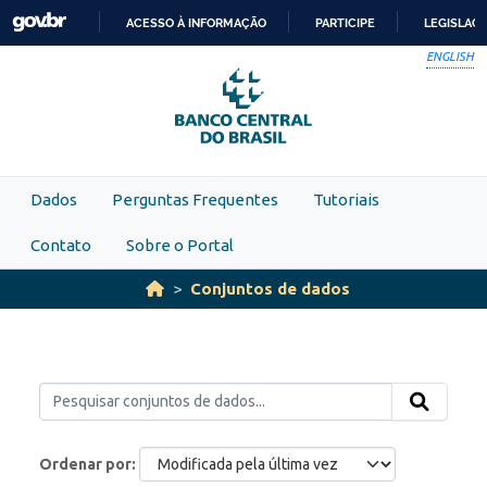
Skip to main content
ACESSO À INFORMAÇÃO
PARTICIPE
LEGISLAÇ
IR
ENGLISH
PARA
O
CONTEÚDO
Dados
Perguntas Frequentes
Tutoriais
Contato
Sobre o Portal
Conjuntos de dados
Ordenar por