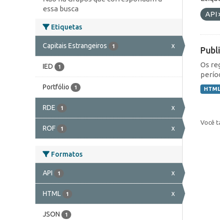
essa busca
API
Etiquetas
Capitais Estrangeiros
x
1
Publ
Os re
IED
1
perío
Portfólio
1
HTM
RDE
x
1
Você t
ROF
x
1
Formatos
API
x
1
HTML
x
1
JSON
1