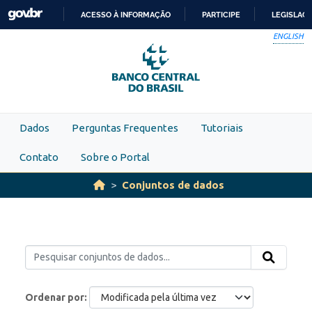
Skip to main content
ACESSO À INFORMAÇÃO
PARTICIPE
LEGISLAÇ
IR
ENGLISH
PARA
O
CONTEÚDO
Dados
Perguntas Frequentes
Tutoriais
Contato
Sobre o Portal
Conjuntos de dados
Ordenar por