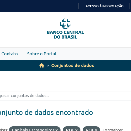
ACESSO À INFORMAÇÃO
IR
PARA
O
CONTEÚDO
Contato
Sobre o Portal
Conjuntos de dados
onjunto de dados encontrado
etas:
Capitais Estrangeiros
RDE
ROF
Formatos: