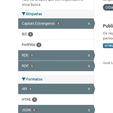
essa busca
ODa
Etiquetas
Capitais Estrangeiros
x
1
Publ
Os re
IED
1
perío
Portfólio
1
HTM
RDE
x
1
Você t
ROF
x
1
Formatos
API
x
1
HTML
1
JSON
x
1