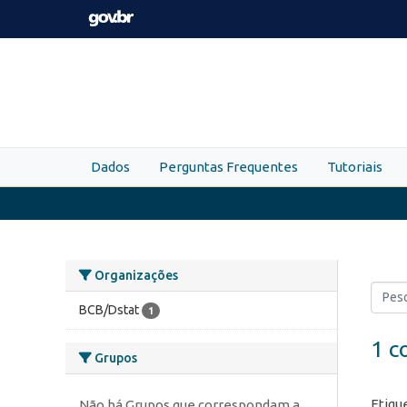
Skip to main content
Dados
Perguntas Frequentes
Tutoriais
Organizações
BCB/Dstat
1
1 c
Grupos
Etiqu
Não há Grupos que correspondam a