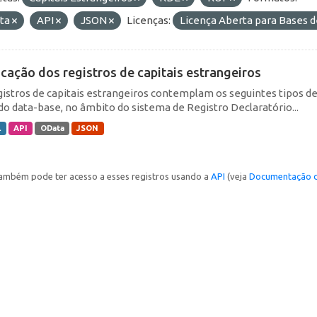
ta
API
JSON
Licenças:
Licença Aberta para Bases
icação dos registros de capitais estrangeiros
gistros de capitais estrangeiros contemplam os seguintes tipos d
do data-base, no âmbito do sistema de Registro Declaratório...
L
API
OData
JSON
ambém pode ter acesso a esses registros usando a
API
(veja
Documentação d