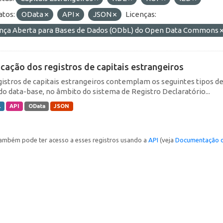
tos:
OData
API
JSON
Licenças:
ença Aberta para Bases de Dados (ODbL) do Open Data Commons
icação dos registros de capitais estrangeiros
gistros de capitais estrangeiros contemplam os seguintes tipos d
do data-base, no âmbito do sistema de Registro Declaratório...
L
API
OData
JSON
ambém pode ter acesso a esses registros usando a
API
(veja
Documentação d