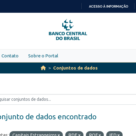
ACESSO À INFORMAÇÃO
IR
PARA
O
CONTEÚDO
Contato
Sobre o Portal
Conjuntos de dados
onjunto de dados encontrado
etas:
Capitais Estrangeiros
RDE
ROF
IED