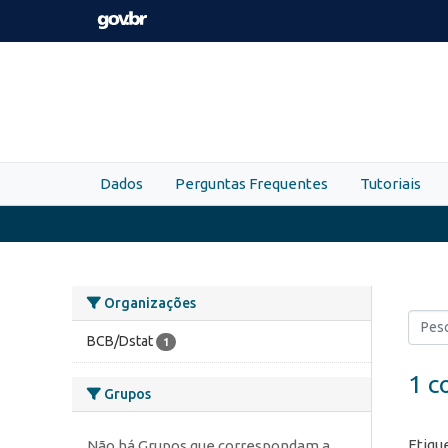
Skip to main content
Dados
Perguntas Frequentes
Tutoriais
Organizações
BCB/Dstat
1
1 c
Grupos
Etiqu
Não há Grupos que correspondam a