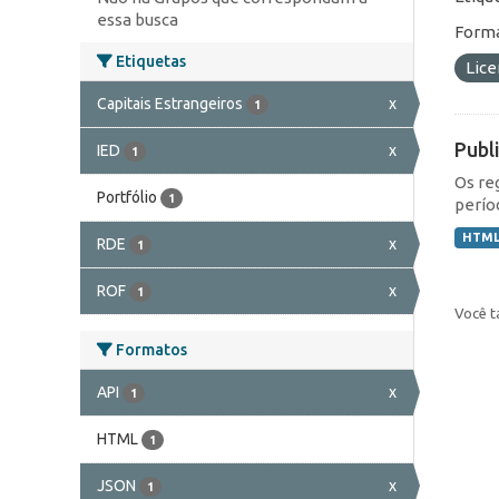
essa busca
Forma
Etiquetas
Lic
Capitais Estrangeiros
x
1
Publ
IED
x
1
Os re
Portfólio
1
perío
HTM
RDE
x
1
ROF
x
1
Você t
Formatos
API
x
1
HTML
1
JSON
x
1