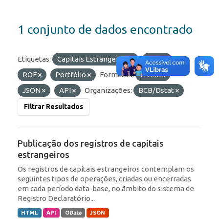
1 conjunto de dados encontrado
Etiquetas:
Capitais Estrangeiros
RDE
ROF
Portfólio
Formatos:
HTML
JSON
API
Organizações:
BCB/Dstat
Filtrar Resultados
Publicação dos registros de capitais
estrangeiros
Os registros de capitais estrangeiros contemplam os
seguintes tipos de operações, criadas ou encerradas
em cada período data-base, no âmbito do sistema de
Registro Declaratório...
HTML
API
OData
JSON