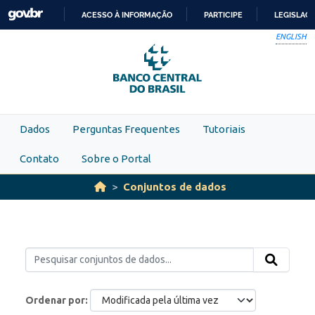
Skip to main content
ACESSO À INFORMAÇÃO
PARTICIPE
LEGISLAÇ
IR
ENGLISH
PARA
O
CONTEÚDO
Dados
Perguntas Frequentes
Tutoriais
Contato
Sobre o Portal
Conjuntos de dados
Ordenar por