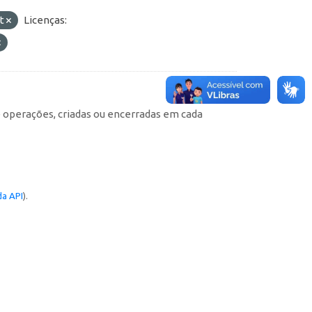
at
Licenças:
e operações, criadas ou encerradas em cada
a API
).