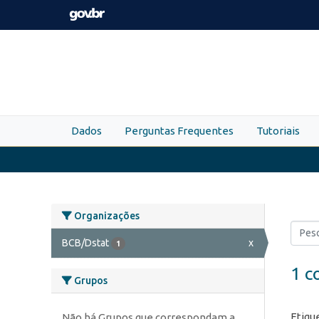
Skip to main content
Dados
Perguntas Frequentes
Tutoriais
Organizações
BCB/Dstat
x
1
1 c
Grupos
Etiqu
Não há Grupos que correspondam a