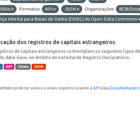
fólio
Formatos:
API
JSON
Organizações:
BCB/Dst
ença Aberta para Bases de Dados (ODbL) do Open Data Commons
icação dos registros de capitais estrangeiros
gistros de capitais estrangeiros contemplam os seguintes tipos d
do data-base, no âmbito do sistema de Registro Declaratório...
L
API
OData
JSON
ambém pode ter acesso a esses registros usando a
API
(veja
Documentação d