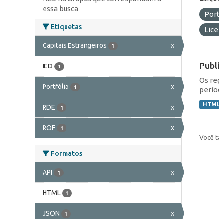
essa busca
Port
Etiquetas
Lic
Capitais Estrangeiros
x
1
Publ
IED
1
Os re
Portfólio
x
1
perío
HTM
RDE
x
1
ROF
x
1
Você t
Formatos
API
x
1
HTML
1
JSON
x
1