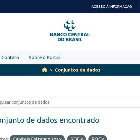
ACESSO À INFORMAÇÃO
IR
PARA
O
CONTEÚDO
Contato
Sobre o Portal
Conjuntos de dados
onjunto de dados encontrado
etas:
Capitais Estrangeiros
RDE
ROF