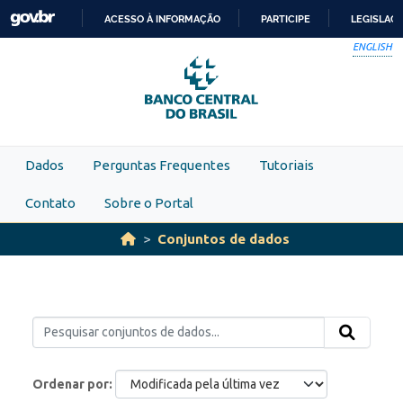
Skip to main content
ACESSO À INFORMAÇÃO
PARTICIPE
LEGISLAÇ
IR
ENGLISH
PARA
O
CONTEÚDO
Dados
Perguntas Frequentes
Tutoriais
Contato
Sobre o Portal
Conjuntos de dados
Ordenar por