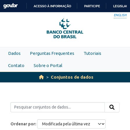
Skip to main content
ACESSO À INFORMAÇÃO
PARTICIPE
LEGISLAÇ
IR
ENGLISH
PARA
O
CONTEÚDO
Dados
Perguntas Frequentes
Tutoriais
Contato
Sobre o Portal
Conjuntos de dados
Ordenar por