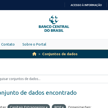
ACESSO À INFORMAÇÃO
IR
PARA
O
CONTEÚDO
Contato
Sobre o Portal
Conjuntos de dados
onjunto de dados encontrado
etas:
Capitais Estrangeiros
ROF
Organizações: