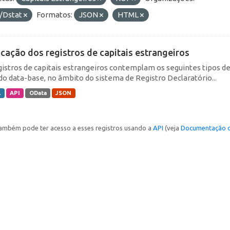
/Dstat
Formatos:
JSON
HTML
icação dos registros de capitais estrangeiros
gistros de capitais estrangeiros contemplam os seguintes tipos d
do data-base, no âmbito do sistema de Registro Declaratório...
L
API
OData
JSON
ambém pode ter acesso a esses registros usando a
API
(veja
Documentação d