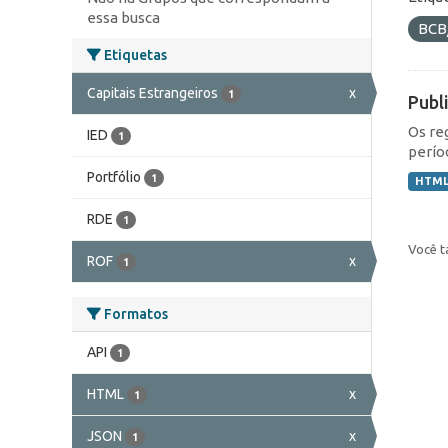
essa busca
BCB
Etiquetas
Capitais Estrangeiros
x
1
Publ
Os re
IED
1
perío
Portfólio
1
HTM
RDE
1
Você t
ROF
x
1
Formatos
API
1
HTML
x
1
JSON
x
1