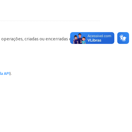
e operações, criadas ou encerradas em cada
a API
).