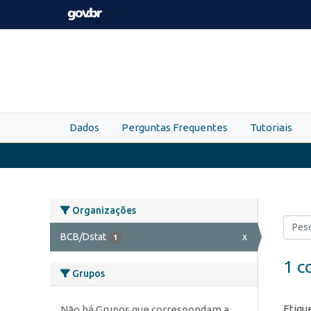
Skip to main content
Dados
Perguntas Frequentes
Tutoriais
Organizações
BCB/Dstat
x
1
1 c
Grupos
Etiqu
Não há Grupos que correspondam a