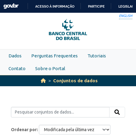
Skip to main content
ACESSO À INFORMAÇÃO
PARTICIPE
LEGISLAÇ
IR
ENGLISH
PARA
O
CONTEÚDO
Dados
Perguntas Frequentes
Tutoriais
Contato
Sobre o Portal
Conjuntos de dados
Ordenar por