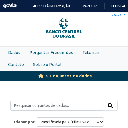
Skip to main content
ACESSO À INFORMAÇÃO
PARTICIPE
LEGISLAÇ
IR
ENGLISH
PARA
O
CONTEÚDO
Dados
Perguntas Frequentes
Tutoriais
Contato
Sobre o Portal
Conjuntos de dados
Ordenar por