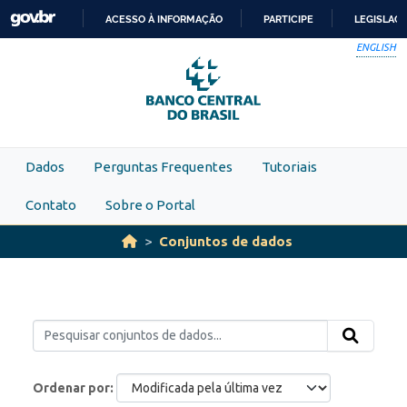
Skip to main content
ACESSO À INFORMAÇÃO
PARTICIPE
LEGISLAÇ
IR
ENGLISH
PARA
O
CONTEÚDO
Dados
Perguntas Frequentes
Tutoriais
Contato
Sobre o Portal
Conjuntos de dados
Ordenar por