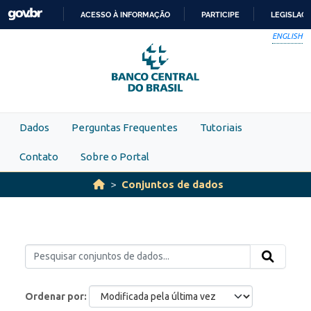
Skip to main content
ACESSO À INFORMAÇÃO
PARTICIPE
LEGISLAÇ
IR
ENGLISH
PARA
O
CONTEÚDO
Dados
Perguntas Frequentes
Tutoriais
Contato
Sobre o Portal
Conjuntos de dados
Ordenar por