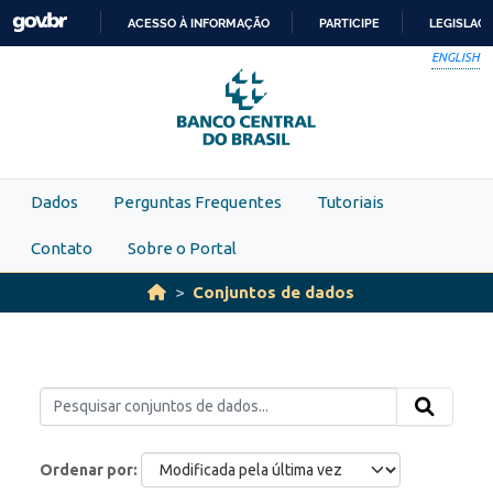
Skip to main content
ACESSO À INFORMAÇÃO
PARTICIPE
LEGISLAÇ
IR
ENGLISH
PARA
O
CONTEÚDO
Dados
Perguntas Frequentes
Tutoriais
Contato
Sobre o Portal
Conjuntos de dados
Ordenar por