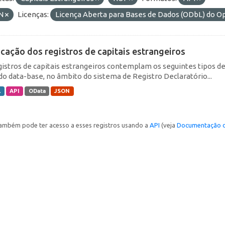
N
Licenças:
Licença Aberta para Bases de Dados (ODbL) do
icação dos registros de capitais estrangeiros
gistros de capitais estrangeiros contemplam os seguintes tipos d
do data-base, no âmbito do sistema de Registro Declaratório...
L
API
OData
JSON
ambém pode ter acesso a esses registros usando a
API
(veja
Documentação d