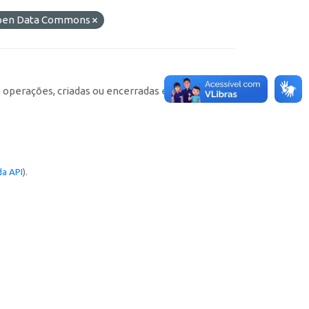
 Open Data Commons
e operações, criadas ou encerradas em cada
a API
).