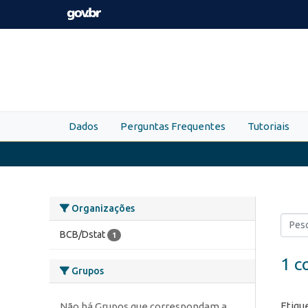
Skip to main content
Dados
Perguntas Frequentes
Tutoriais
Organizações
BCB/Dstat
1
1 c
Grupos
Etiqu
Não há Grupos que correspondam a