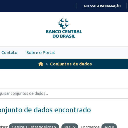
ACESSO À INFORMAÇÃO
IR
PARA
O
CONTEÚDO
Contato
Sobre o Portal
Conjuntos de dados
onjunto de dados encontrado
etas:
Capitais Estrangeiros
ROF
Formatos:
API