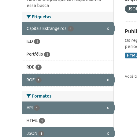
essa busca
JSO
Etiquetas
Capitais Estrangeiros
x
1
Publ
Os re
IED
1
perío
Portfólio
1
HTM
RDE
1
Você t
ROF
x
1
Formatos
API
x
1
HTML
1
JSON
x
1