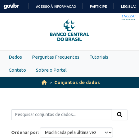
Skip to main content
ACESSO À INFORMAÇÃO
PARTICIPE
LEGISLAÇ
IR
ENGLISH
PARA
O
CONTEÚDO
Dados
Perguntas Frequentes
Tutoriais
Contato
Sobre o Portal
Conjuntos de dados
Ordenar por