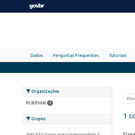
Skip to main content
Dados
Perguntas Frequentes
Tutoriais
Organizações
BCB/Dstat
1
1 c
Grupos
Etiqu
Não há Grupos que correspondam a