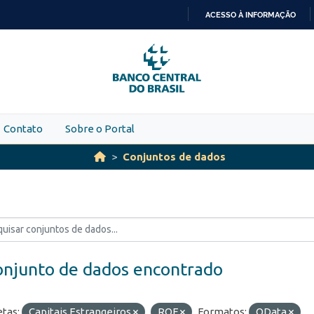
ACESSO À INFORMAÇÃO
IR
PARA
O
CONTEÚDO
Contato
Sobre o Portal
Conjuntos de dados
onjunto de dados encontrado
etas:
Capitais Estrangeiros
ROF
Formatos:
OData