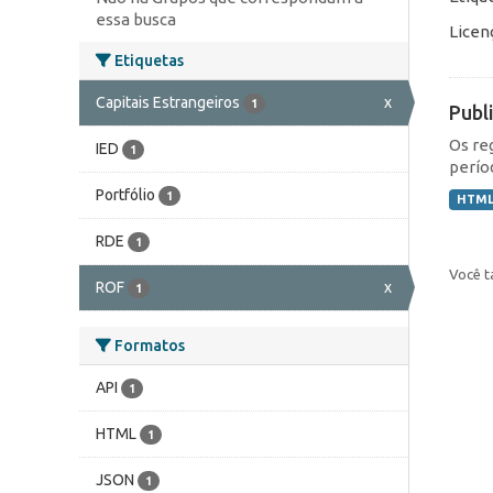
essa busca
Licen
Etiquetas
Capitais Estrangeiros
x
1
Publ
Os re
IED
1
perío
Portfólio
1
HTM
RDE
1
Você t
ROF
x
1
Formatos
API
1
HTML
1
JSON
1