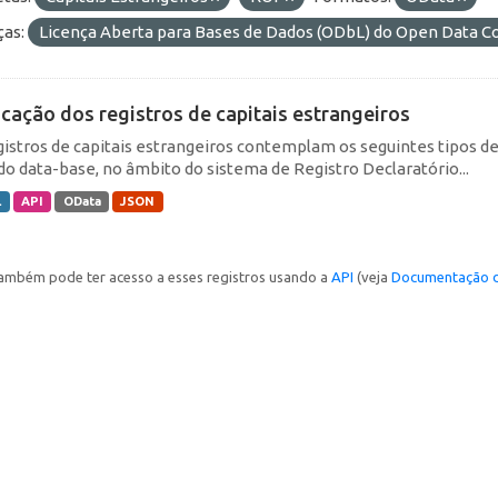
ças:
Licença Aberta para Bases de Dados (ODbL) do Open Data
icação dos registros de capitais estrangeiros
gistros de capitais estrangeiros contemplam os seguintes tipos d
do data-base, no âmbito do sistema de Registro Declaratório...
L
API
OData
JSON
ambém pode ter acesso a esses registros usando a
API
(veja
Documentação d