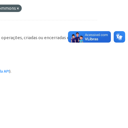
 Commons
e operações, criadas ou encerradas em cada
a API
).