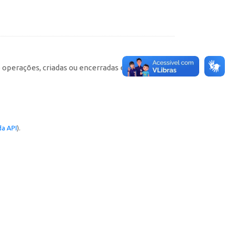
e operações, criadas ou encerradas em cada
a API
).