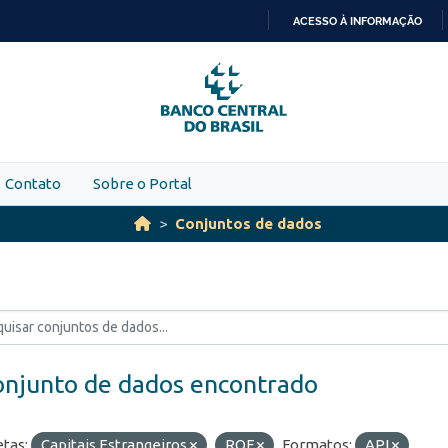
ACESSO À INFORMAÇÃO
IR
PARA
O
CONTEÚDO
Contato
Sobre o Portal
Conjuntos de dados
onjunto de dados encontrado
etas:
Capitais Estrangeiros
ROF
Formatos:
API