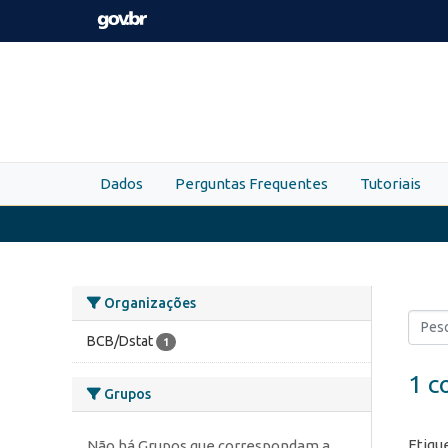
Skip to main content
Dados
Perguntas Frequentes
Tutoriais
Organizações
BCB/Dstat
1
1 c
Grupos
Etiqu
Não há Grupos que correspondam a