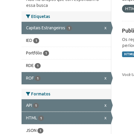
essa busca
HT
Etiquetas
Capitais Estrangeiros
x
1
Publ
Os re
IED
1
perío
Portfólio
1
HTM
RDE
1
Você t
ROF
x
1
Formatos
API
x
1
HTML
x
1
JSON
1