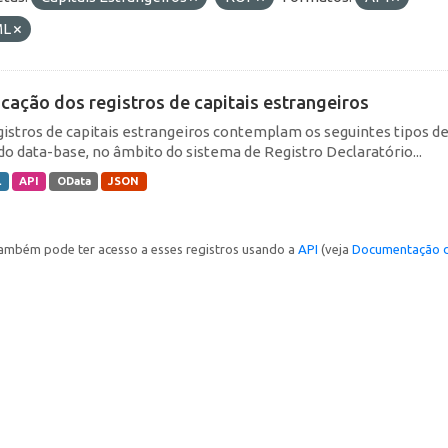
ML
icação dos registros de capitais estrangeiros
gistros de capitais estrangeiros contemplam os seguintes tipos d
do data-base, no âmbito do sistema de Registro Declaratório...
L
API
OData
JSON
ambém pode ter acesso a esses registros usando a
API
(veja
Documentação d