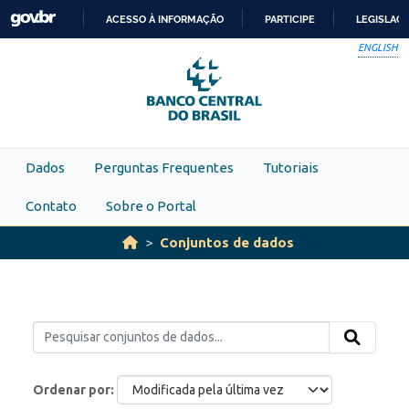
Skip to main content
ACESSO À INFORMAÇÃO
PARTICIPE
LEGISLAÇ
IR
ENGLISH
PARA
O
CONTEÚDO
Dados
Perguntas Frequentes
Tutoriais
Contato
Sobre o Portal
Conjuntos de dados
Ordenar por