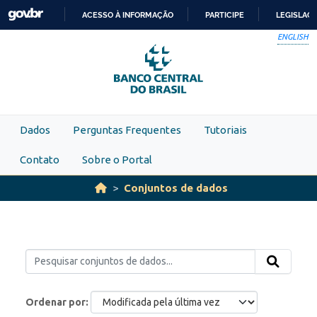
Skip to main content
ACESSO À INFORMAÇÃO
PARTICIPE
LEGISLAÇ
IR
ENGLISH
PARA
O
CONTEÚDO
Dados
Perguntas Frequentes
Tutoriais
Contato
Sobre o Portal
Conjuntos de dados
Ordenar por