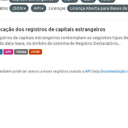
tos:
JSON
API
Licenças:
Licença Aberta para Bases 
icação dos registros de capitais estrangeiros
gistros de capitais estrangeiros contemplam os seguintes tipos d
do data-base, no âmbito do sistema de Registro Declaratório...
L
API
OData
JSON
ambém pode ter acesso a esses registros usando a
API
(veja
Documentação d