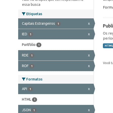
essa busca
Forma
Etiquetas
Capitais Estrangeiros
x
1
Publ
Os re
IED
x
1
perío
Portfólio
1
HTM
RDE
x
1
Você t
ROF
x
1
Formatos
API
x
1
HTML
1
JSON
x
1