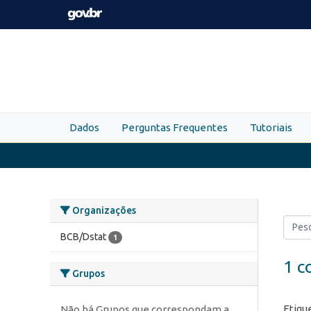
Skip to main content
Dados
Perguntas Frequentes
Tutoriais
Organizações
BCB/Dstat
1
1 c
Grupos
Etiqu
Não há Grupos que correspondam a