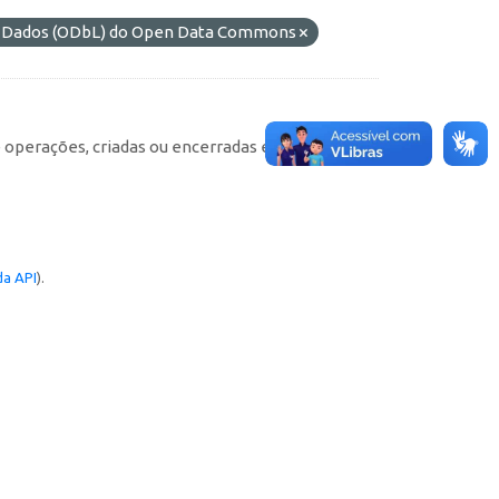
de Dados (ODbL) do Open Data Commons
e operações, criadas ou encerradas em cada
a API
).