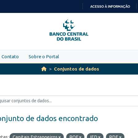
ACESSO À INFORMAÇÃO
IR
PARA
O
CONTEÚDO
Contato
Sobre o Portal
Conjuntos de dados
onjunto de dados encontrado
etas:
Capitais Estrangeiros
ROF
IED
RDE