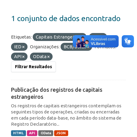
1 conjunto de dados encontrado
Etiquetas:
Capitais Estrangeiros
ROF
IED
Organizações:
BCB/Dstat
Formatos:
API
OData
Filtrar Resultados
Publicação dos registros de capitais
estrangeiros
Os registros de capitais estrangeiros contemplam os
seguintes tipos de operações, criadas ou encerradas
em cada período data-base, no âmbito do sistema de
Registro Declaratório...
HTML
API
OData
JSON