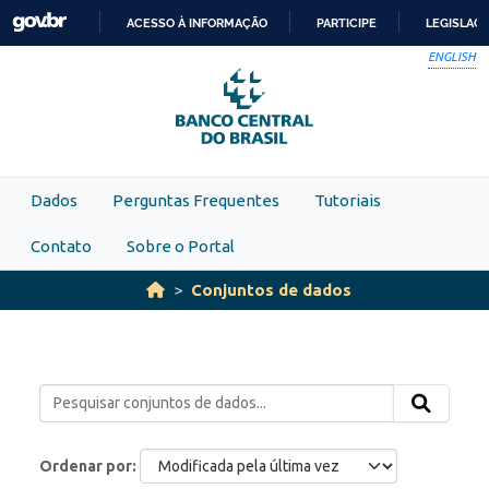
Skip to main content
ACESSO À INFORMAÇÃO
PARTICIPE
LEGISLAÇ
IR
ENGLISH
PARA
O
CONTEÚDO
Dados
Perguntas Frequentes
Tutoriais
Contato
Sobre o Portal
Conjuntos de dados
Ordenar por