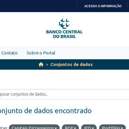
ACESSO À INFORMAÇÃO
IR
PARA
O
CONTEÚDO
Contato
Sobre o Portal
Conjuntos de dados
onjunto de dados encontrado
etas:
Capitais Estrangeiros
ROF
IED
Portfólio