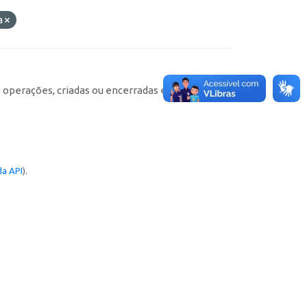
a
e operações, criadas ou encerradas em cada
a API
).