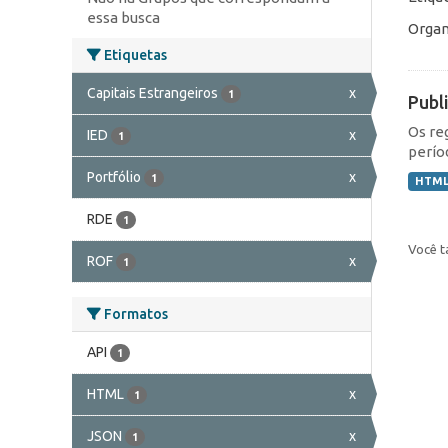
essa busca
Organ
Etiquetas
Capitais Estrangeiros
x
1
Publ
Os re
IED
x
1
perío
Portfólio
x
1
HTM
RDE
1
Você t
ROF
x
1
Formatos
API
1
HTML
x
1
JSON
x
1