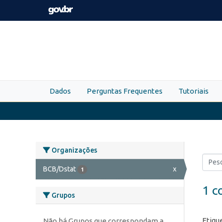
Skip to main content
Dados
Perguntas Frequentes
Tutoriais
Organizações
BCB/Dstat
x
1
1 c
Grupos
Etiqu
Não há Grupos que correspondam a