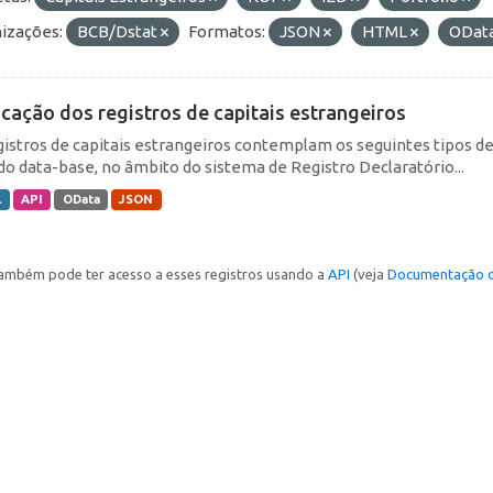
izações:
BCB/Dstat
Formatos:
JSON
HTML
ODat
icação dos registros de capitais estrangeiros
gistros de capitais estrangeiros contemplam os seguintes tipos d
do data-base, no âmbito do sistema de Registro Declaratório...
L
API
OData
JSON
ambém pode ter acesso a esses registros usando a
API
(veja
Documentação d