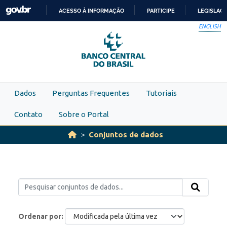
Skip to main content
ACESSO À INFORMAÇÃO
PARTICIPE
LEGISLAÇ
IR
ENGLISH
PARA
O
CONTEÚDO
Dados
Perguntas Frequentes
Tutoriais
Contato
Sobre o Portal
Conjuntos de dados
Ordenar por