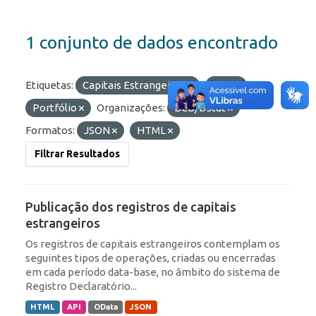
1 conjunto de dados encontrado
Etiquetas:
Capitais Estrangeiros
ROF
Portfólio
Organizações:
BCB/Dstat
Formatos:
JSON
HTML
Filtrar Resultados
Publicação dos registros de capitais
estrangeiros
Os registros de capitais estrangeiros contemplam os
seguintes tipos de operações, criadas ou encerradas
em cada período data-base, no âmbito do sistema de
Registro Declaratório...
HTML
API
OData
JSON