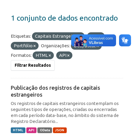
1 conjunto de dados encontrado
Etiquetas:
Capitais Estrangeiros
ROF
Portfólio
Organizações:
BCB/Dstat
Formatos:
HTML
API
Filtrar Resultados
Publicação dos registros de capitais
estrangeiros
Os registros de capitais estrangeiros contemplam os
seguintes tipos de operações, criadas ou encerradas
em cada período data-base, no âmbito do sistema de
Registro Declaratório...
HTML
API
OData
JSON