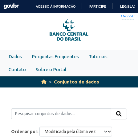
Skip to main content
ACESSO À INFORMAÇÃO
PARTICIPE
LEGISLAÇ
IR
ENGLISH
PARA
O
CONTEÚDO
Dados
Perguntas Frequentes
Tutoriais
Contato
Sobre o Portal
Conjuntos de dados
Ordenar por