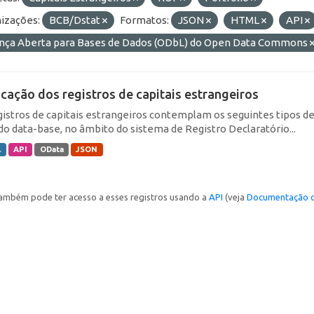
izações:
BCB/Dstat
Formatos:
JSON
HTML
API
ença Aberta para Bases de Dados (ODbL) do Open Data Commons
icação dos registros de capitais estrangeiros
gistros de capitais estrangeiros contemplam os seguintes tipos d
do data-base, no âmbito do sistema de Registro Declaratório...
L
API
OData
JSON
ambém pode ter acesso a esses registros usando a
API
(veja
Documentação d