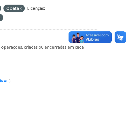
OData
Licenças:
e operações, criadas ou encerradas em cada
a API
).