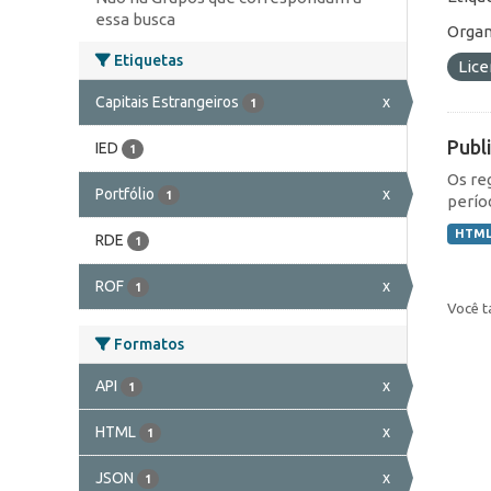
essa busca
Organ
Etiquetas
Lic
Capitais Estrangeiros
x
1
Publ
IED
1
Os re
Portfólio
x
1
perío
HTM
RDE
1
ROF
x
1
Você t
Formatos
API
x
1
HTML
x
1
JSON
x
1