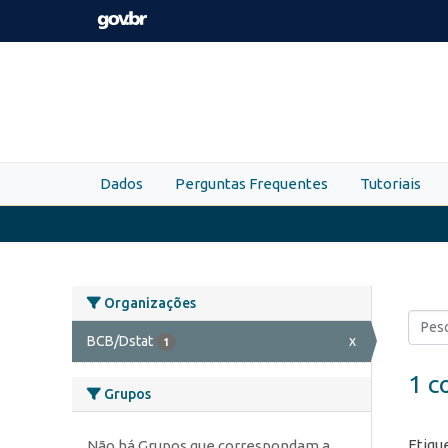
Skip to main content
Dados
Perguntas Frequentes
Tutoriais
Organizações
BCB/Dstat
x
1
1 c
Grupos
Etiqu
Não há Grupos que correspondam a