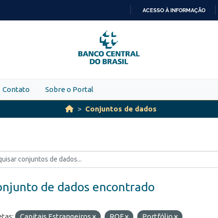
ACESSO À INFORMAÇÃO
IR
PARA
O
CONTEÚDO
Contato
Sobre o Portal
Conjuntos de dados
onjunto de dados encontrado
etas:
Capitais Estrangeiros
ROF
Portfólio