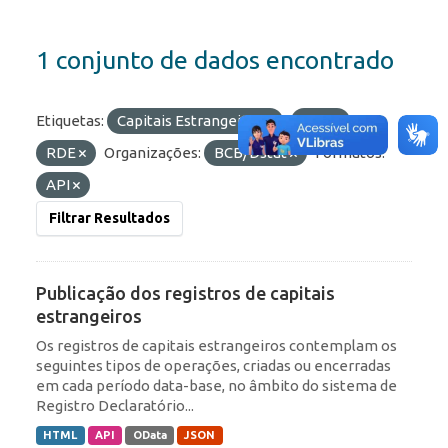
1 conjunto de dados encontrado
Etiquetas:
Capitais Estrangeiros
ROF
RDE
Organizações:
BCB/Dstat
Formatos:
API
Filtrar Resultados
Publicação dos registros de capitais
estrangeiros
Os registros de capitais estrangeiros contemplam os
seguintes tipos de operações, criadas ou encerradas
em cada período data-base, no âmbito do sistema de
Registro Declaratório...
HTML
API
OData
JSON