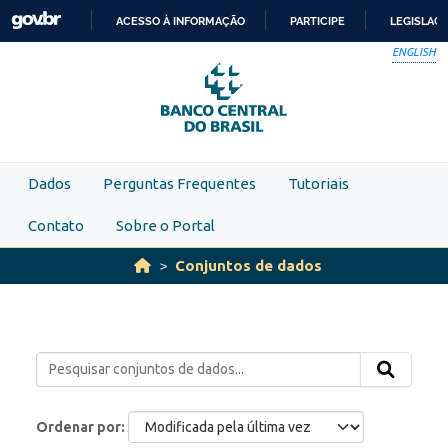
Skip to main content
ACESSO À INFORMAÇÃO
PARTICIPE
LEGISLAÇ
IR
ENGLISH
PARA
O
CONTEÚDO
Dados
Perguntas Frequentes
Tutoriais
Contato
Sobre o Portal
Conjuntos de dados
Ordenar por