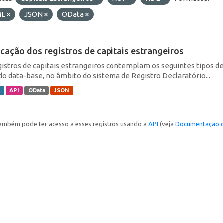
ML
JSON
OData
icação dos registros de capitais estrangeiros
gistros de capitais estrangeiros contemplam os seguintes tipos d
do data-base, no âmbito do sistema de Registro Declaratório...
L
API
OData
JSON
ambém pode ter acesso a esses registros usando a
API
(veja
Documentação d