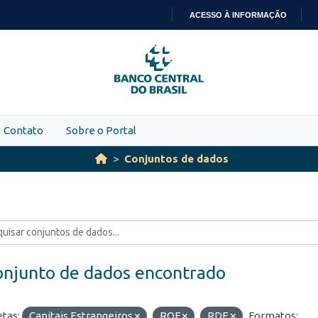
ACESSO À INFORMAÇÃO
IR
PARA
O
CONTEÚDO
Contato
Sobre o Portal
Conjuntos de dados
onjunto de dados encontrado
etas:
Capitais Estrangeiros
ROF
RDE
Formatos: