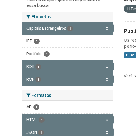
essa busca
HT
Etiquetas
Capitais Estrangeiros
x
1
Publ
Os re
IED
1
perío
Portfólio
1
HTM
RDE
x
1
Você t
ROF
x
1
Formatos
API
1
HTML
x
1
JSON
x
1