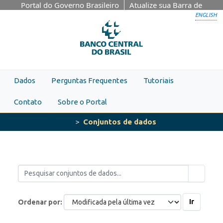
Skip to main content
Portal do Governo Brasileiro
Atualize sua Barra de
Governo
ENGLISH
Dados
Perguntas Frequentes
Tutoriais
Contato
Sobre o Portal
Conjuntos de dados
Ir
Ordenar por