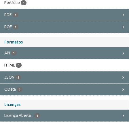
Portfólio
1
RDE
x
1
ROF
x
1
Formatos
API
x
1
HTML
1
JSON
x
1
OData
x
1
Licenças
Licença Aberta...
x
1