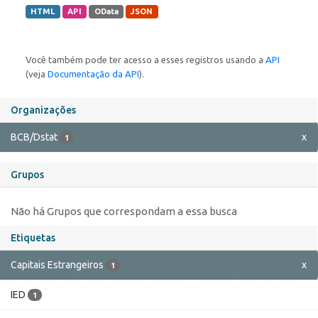
HTML
API
OData
JSON
Você também pode ter acesso a esses registros usando a
API
(veja
Documentação da API
).
Organizações
BCB/Dstat
x
1
Grupos
Não há Grupos que correspondam a essa busca
Etiquetas
Capitais Estrangeiros
x
1
IED
1