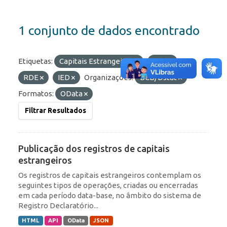
1 conjunto de dados encontrado
Etiquetas:
Capitais Estrangeiros
ROF
RDE
IED
Organizações:
BCB/Dstat
Formatos:
OData
Filtrar Resultados
Publicação dos registros de capitais
estrangeiros
Os registros de capitais estrangeiros contemplam os
seguintes tipos de operações, criadas ou encerradas
em cada período data-base, no âmbito do sistema de
Registro Declaratório...
HTML
API
OData
JSON