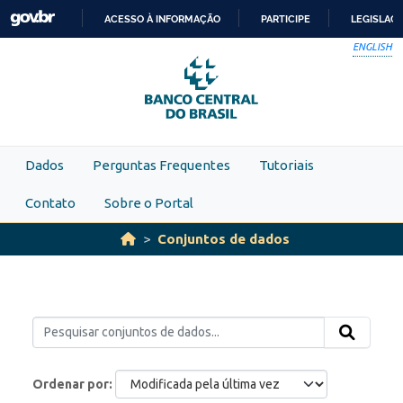
Skip to main content
ACESSO À INFORMAÇÃO
PARTICIPE
LEGISLAÇ
IR
ENGLISH
PARA
O
CONTEÚDO
Dados
Perguntas Frequentes
Tutoriais
Contato
Sobre o Portal
Conjuntos de dados
Ordenar por