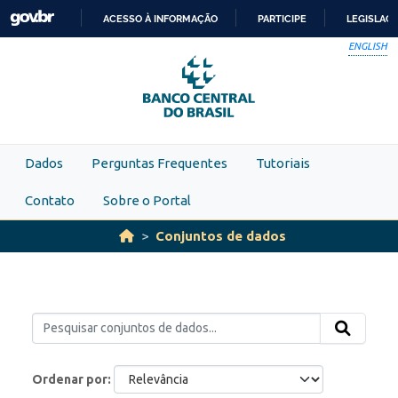
Skip to main content
ACESSO À INFORMAÇÃO
PARTICIPE
LEGISLAÇ
IR
ENGLISH
PARA
O
CONTEÚDO
Dados
Perguntas Frequentes
Tutoriais
Contato
Sobre o Portal
Conjuntos de dados
Ordenar por