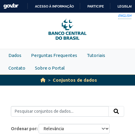
Skip to main content
ACESSO À INFORMAÇÃO
PARTICIPE
LEGISLAÇ
IR
ENGLISH
PARA
O
CONTEÚDO
Dados
Perguntas Frequentes
Tutoriais
Contato
Sobre o Portal
Conjuntos de dados
Ordenar por