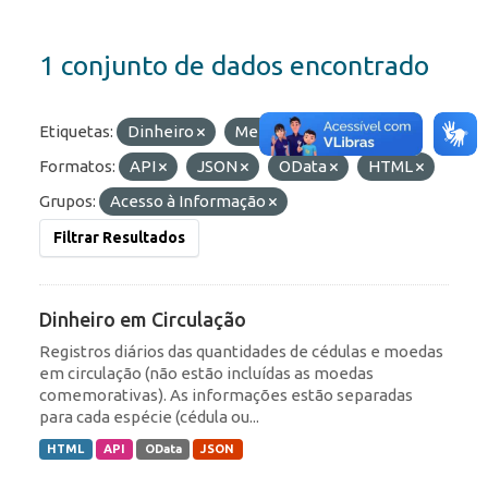
1 conjunto de dados encontrado
Etiquetas:
Dinheiro
Meio Circulante
Formatos:
API
JSON
OData
HTML
Grupos:
Acesso à Informação
Filtrar Resultados
Dinheiro em Circulação
Registros diários das quantidades de cédulas e moedas
em circulação (não estão incluídas as moedas
comemorativas). As informações estão separadas
para cada espécie (cédula ou...
HTML
API
OData
JSON