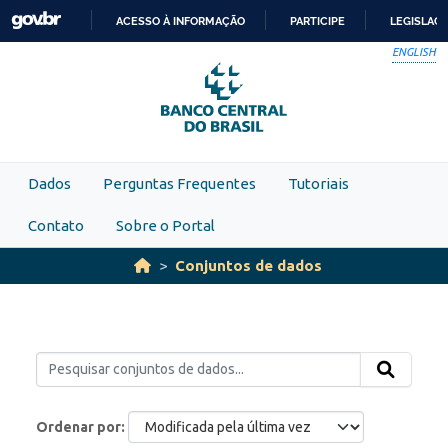
Skip to main content
ACESSO À INFORMAÇÃO
PARTICIPE
LEGISLAÇ
IR
ENGLISH
PARA
O
CONTEÚDO
Dados
Perguntas Frequentes
Tutoriais
Contato
Sobre o Portal
Conjuntos de dados
Ordenar por