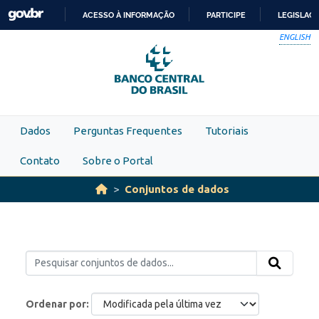
Skip to main content
ACESSO À INFORMAÇÃO
PARTICIPE
LEGISLAÇ
IR
ENGLISH
PARA
O
CONTEÚDO
Dados
Perguntas Frequentes
Tutoriais
Contato
Sobre o Portal
Conjuntos de dados
Ordenar por