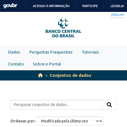
Skip to main content
ACESSO À INFORMAÇÃO
PARTICIPE
LEGISLAÇ
IR
ENGLISH
PARA
O
CONTEÚDO
Dados
Perguntas Frequentes
Tutoriais
Contato
Sobre o Portal
Conjuntos de dados
Ordenar por